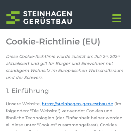
Consent
Consent
Consent
Consent
Consent
Consent
Consent
Consent
Consent
Consent
Consent
Zum
to
to
to
to
to
to
to
to
to
to
to
Inhalt
service
service
service
service
service
service
service
service
service
service
service
springen
wistia
elementor
woocomme
wordpress
complianz
google-
google-
google-
google-
youtube
sonstiges
analytics
fonts
recaptcha
maps
GE
Cookie-Richtlinie (EU)
Diese Cookie-Richtlinie wurde zuletzt am Juli 24, 2024
aktualisiert und gilt für Bürger und Einwohner mit
ständigem Wohnsitz im Europäischen Wirtschaftsraum
und der Schweiz.
1. Einführung
Unsere Website,
https://steinhagen-geruestbau.de
(im
folgenden: "Die Website") verwendet Cookies und
ähnliche Technologien (der Einfachheit halber werden
all diese unter "Cookies" zusammengefasst). Cookies