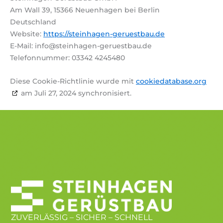
Am Wall 39, 15366 Neuenhagen bei Berlin
Deutschland
Website:
https://steinhagen-geruestbau.de
E-Mail:
info@
steinhagen-geruestbau.de
Telefonnummer: 03342 4245480
Diese Cookie-Richtlinie wurde mit
cookiedatabase.org
am Juli 27, 2024 synchronisiert.
ZUVERLÄSSIG – SICHER – SCHNELL