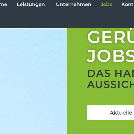
Öffne Leistungen
me
Leistungen
Unternehmen
Jobs
Kont
GER
JOB
DAS HA
AUSSIC
Aktuelle