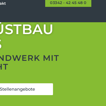
03342 - 42 45 48 0
akt
ÜSTBAU
S
NDWERK MIT
HT
 Stellenangebote